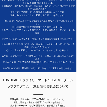
グラム in 東北 実行委員会」は、
その解決の一助として、東北で「何かをはじめたい」という想いやアイデア
を持つ全国の若者と、
すでに東北で活躍している経営者や活動家とがつながり、
支援しあうコミュニティ「応援しあう東北」を作ります。
「私」がやりたいことを一緒に考えてくれる多様なメンターとのセッショ
ン、
同じ目線で悩む同世代の仲間たちとのホームルーム、
そして、「私」がアクションを起こすことを支え続けるコーディネーターの
存在。
オンラインだからこそできる、東北、そして全国につながるコミュニティ。
社会を変えることをはじめている、何かをはじめたいと思っている「私」を
応援してくれる人がいます。
そして「私」が応援したい人やアクションがきっと見つかります。
10年前、応援してもらった東北だからこそ、これからはじめる誰かを応援で
きる。
東北から全国、そして世界を持続可能にしていくアクションを起こしてい
く。
あの日から丸10年。2030年に向けた第一歩を、ここ東北からはじめます。
TOMODACHI ファミリーマート SDGs リーダーシ
ッププログラム in 東北 実行委員会について
震災を機に設立された「TOMODACHIイニシアチブ」は、
東北の若者を対象とする教育プログラムを提供し、
参加者のリーダーシップや課題発見・解決能力を育成し、