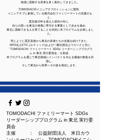
地域に貢献する若者を多く創出してきました。
TOMODACHIイニシアチブのミッションに賛同、
イニシアチブに参画している株式会社ファミリーマートの支援のも
と、
震災後10年を迎えた節目の年に、
自らの思いを東北の発展に寄与する事業として歩みを進め、
東北に貢献できる人を育てることを目的に本プログラムを企画しまし
た。
同じように震災直後から東北の若者たちの支援を続けてきた、
NPO法人ETIC.(エティック)および一般社団法人ワカツクと共に
「TOMODACHI ファミリーマート SDGs リーダーシッププログラ
ム in 東北 実行委員会」を形成、
本プログラムを通じて東北地域にインパクトを与える価値の創造を目
指し、
そして東北から世界へその姿を発信します。
TOMODACHI ファミリーマート SDGs
リーダーシッププログラム in 東北 実行委
員会
主催 ： 公益財団法人 米日カウ
ンシルージャパン TOMODACHIイニシ