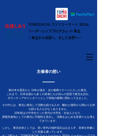
TOMODACHI ファミリーマート SDGs
リーダーシッププログラム in 東北
～東北から全国へ、そして世界へ～
主催者の想い
東日本大震災から 10年が過ぎ、次の復興ステージに入った東北。
これまで、日本全国から多くの若者たちが自らの意思で東北を訪れ、
ボランティアやインターンとして現地の復興に関わってきました。
その中には、東北に移住して活動を続ける人や、離れた場所から関わりを持
ち続ける人も少なくありません。
10年前は小中学生だった世代が大学生・社会人となり、
課題先進地としての東北に可能性を見出し、活動をはじめる若者たちも増え
てきています。
しかし、東北全体としては、若い世代の域外流出は止まらず、若者を対象に
した支援も減っています。
そこで私たち「TOMODACHI ファミリーマート SDGs リーダーシッププロ