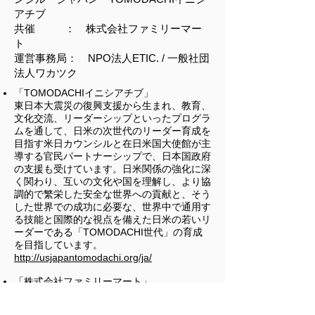
アチブ
共催 ： 株式会社ファミリーマー
ト
運営事務局： NPO法人ETIC. / 一般社団
法人ワカツク
「TOMODACHIイニシアチブ」
東日本大震災の復興支援から生まれ、教育、
文化交流、リーダーシップといったプログラ
ムを通して、日米の次世代のリーダー育成を
目指す米日カウンシルと在日米国大使館が主
導する官民パートナーシップで、日本国政府
の支援も受けています。日米関係の強化に深
く関わり、互いの文化や国を理解し、より協
調的で繁栄した安全な世界への貢献と、そう
した世界での成功に必要な、世界中で通用す
る技能と国際的な視点を備えた日米の若いリ
ーダーである「TOMODACHI世代」の育成
を目指しています。
http://usjapantomodachi.org/ja/
「株式会社ファミリーマート」
ファミリーマートは、今年創立40周年を迎
えます。様々なきっかけでお客さまがさらに