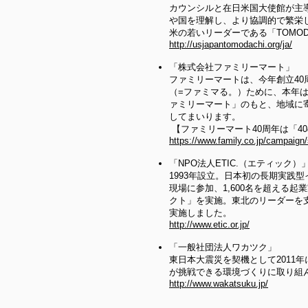
カウンシルと在日米国大使館が主
や国を理解し、より協調的で繁栄
米の若いリーダーである「TOMO
http://usjapantomodachi.org/ja/
「株式会社ファミリーマート」
ファミリーマートは、今年創立4
（=ファミマる。）ために、本年は
ァミリーマート」のもと、地域に
してまいります。
【ファミリーマート40周年は「40
https://www.family.co.jp/campaign
「NPO法人ETIC.（エティック）
1993年設立。日本初の長期実践
現場に参加、1,600名を超える
クト」を実施。東北のリーダーを支
実施しました。
http://www.etic.or.jp/
「一般社団法人ワカツク」
東日本大震災を契機として201
が挑戦できる環境づくりに取り組
http://www.wakatsuku.jp/