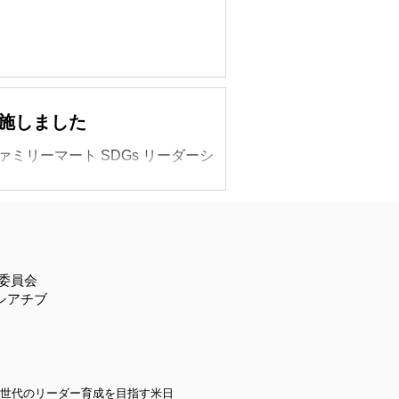
ソーシャルアクションに取り組み、
実施しました
ファミリーマート SDGs リーダーシ
ける若者支援の現状」と本プログラ
した。
行委員会
シアチブ
世代のリーダー育成を目指す米日