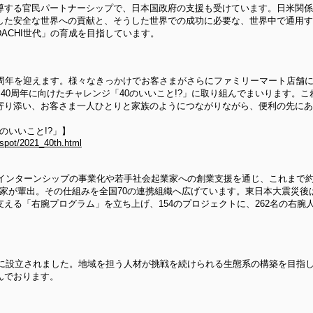
導する官民パートナーシップで、日本国政府の支援も受けています。日米関係
した安全な世界への貢献と、そうした世界での成功に必要な、世界中で通用す
DACHI世代」の育成を目指しています。
0周年を迎えます。様々なきっかけでお客さまがさらにファミリーマート店舗
40周年に向けたチャレンジ「40のいいこと!?」に取り組んでまいります。
寄り添い、お客さま一人ひとりと家族のようにつながりながら、便利の先にあ
のいいこと!?」】
/spot/2021_40th.html
」
型インターンシップの事業化や若手社会起業家への創業支援を通じ、これまで約9
起業家が輩出。その仕組みを全国70の連携組織へ広げています。東日本大震災
える「右腕プログラム」を立ち上げ、154のプロジェクトに、262名の右腕
1年に設立されました。地域を担う人材が挑戦を続けられる生態系の構築を目指
んでおります。