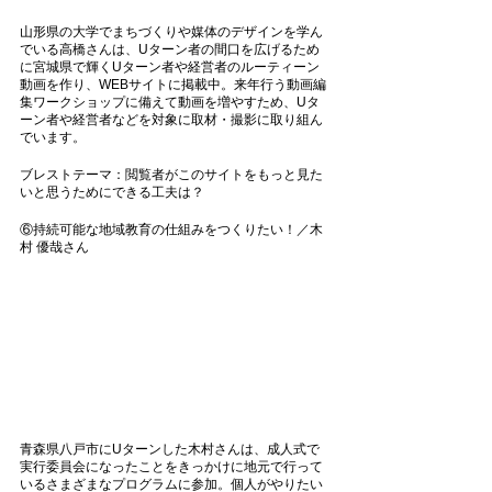
山形県の大学でまちづくりや媒体のデザインを学ん
でいる高橋さんは、Uターン者の間口を広げるため
に宮城県で輝くUターン者や経営者のルーティーン
動画を作り、WEBサイトに掲載中。来年行う動画編
集ワークショップに備えて動画を増やすため、Uタ
ーン者や経営者などを対象に取材・撮影に取り組ん
でいます。
ブレストテーマ：閲覧者がこのサイトをもっと見た
いと思うためにできる工夫は？
⑥持続可能な地域教育の仕組みをつくりたい！／木
村 優哉さん
青森県八戸市にUターンした木村さんは、成人式で
実行委員会になったことをきっかけに地元で行って
いるさまざまなプログラムに参加。個人がやりたい