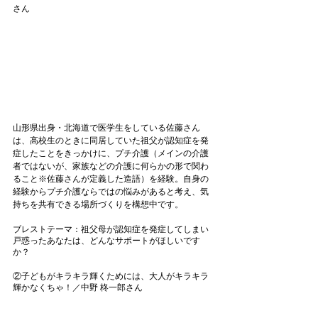
さん
山形県出身・北海道で医学生をしている佐藤さん
は、高校生のときに同居していた祖父が認知症を発
症したことをきっかけに、プチ介護（メインの介護
者ではないが、家族などの介護に何らかの形で関わ
ること※佐藤さんが定義した造語）を経験。自身の
経験からプチ介護ならではの悩みがあると考え、気
持ちを共有できる場所づくりを構想中です。
ブレストテーマ：祖父母が認知症を発症してしまい
戸惑ったあなたは、どんなサポートがほしいです
か？　
②子どもがキラキラ輝くためには、大人がキラキラ
輝かなくちゃ！／中野 柊一郎さん