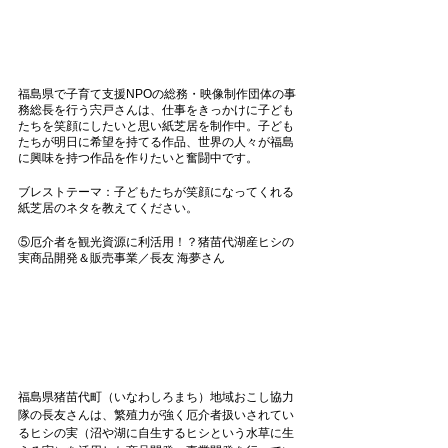
福島県で子育て支援NPOの総務・映像制作団体の事
務総長を行う宍戸さんは、仕事をきっかけに子ども
たちを笑顔にしたいと思い紙芝居を制作中。子ども
たちが明日に希望を持てる作品、世界の人々が福島
に興味を持つ作品を作りたいと奮闘中です。
ブレストテーマ：子どもたちが笑顔になってくれる
紙芝居のネタを教えてください。
⑤厄介者を観光資源に利活用！？猪苗代湖産ヒシの
実商品開発＆販売事業／長友 海夢さん
福島県猪苗代町（いなわしろまち）地域おこし協力
隊の長友さんは、繁殖力が強く厄介者扱いされてい
るヒシの実（沼や湖に自生するヒシという水草に生