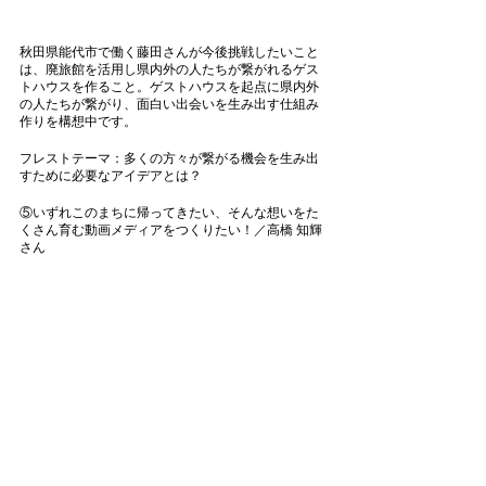
秋田県能代市で働く藤田さんが今後挑戦したいこと
は、廃旅館を活用し県内外の人たちが繋がれるゲス
トハウスを作ること。ゲストハウスを起点に県内外
の人たちが繋がり、面白い出会いを生み出す仕組み
作りを構想中です。 
フレストテーマ：多くの方々が繋がる機会を生み出
すために必要なアイデアとは？ 
⑤いずれこのまちに帰ってきたい、そんな想いをた
くさん育む動画メディアをつくりたい！／高橋 知輝
さん