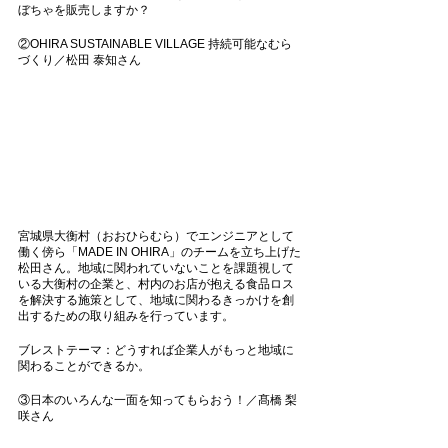
ぼちゃを販売しますか？ 
②OHIRA SUSTAINABLE VILLAGE 持続可能なむら
づくり／松田 泰知さん
宮城県大衡村（おおひらむら）でエンジニアとして
働く傍ら「MADE IN OHIRA」のチームを立ち上げた
松田さん。地域に関われていないことを課題視して
いる大衡村の企業と、村内のお店が抱える食品ロス
を解決する施策として、地域に関わるきっかけを創
出するための取り組みを行っています。
ブレストテーマ：どうすれば企業人がもっと地域に
関わることができるか。
③日本のいろんな一面を知ってもらおう！／髙橋 梨
咲さん