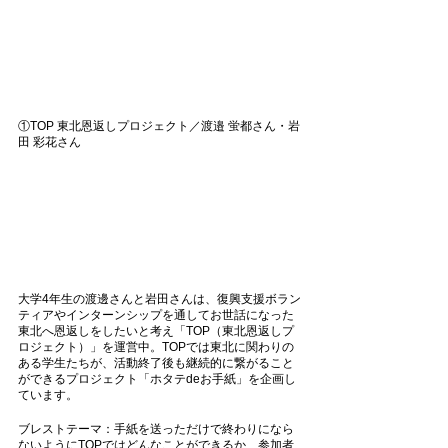
①TOP 東北恩返しプロジェクト／渡邉 蛍都さん・岩
田 彩花さん
大学4年生の渡邊さんと岩田さんは、復興支援ボラン
ティアやインターンシップを通してお世話になった
東北へ恩返しをしたいと考え「TOP（東北恩返しプ
ロジェクト）」を運営中。TOPでは東北に関わりの
ある学生たちが、活動終了後も継続的に繋がること
ができるプロジェクト「ホタテdeお手紙」を企画し
ています。
ブレストテーマ：手紙を送っただけで終わりになら
ないようにTOPではどんなことができるか、参加者