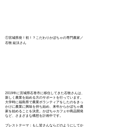
①宮城県発！初！？こだわりかぼちゃの専門農家／
石牧 紘汰さん
2019年に宮城県石巻市に移住してきた石牧さんは、
新しく農業を始める方のサポートを行っています。
大学時に福島県で農業ボランティアをしたのをきっ
かけに農業に興味を持ち始め、来年からかぼちゃ農
家を始めることを決意。かぼちゃカフェや商品開発
など、さまざまな構想を計画中です。
ブレストテーマ：もし皆さんならどのようにしてか