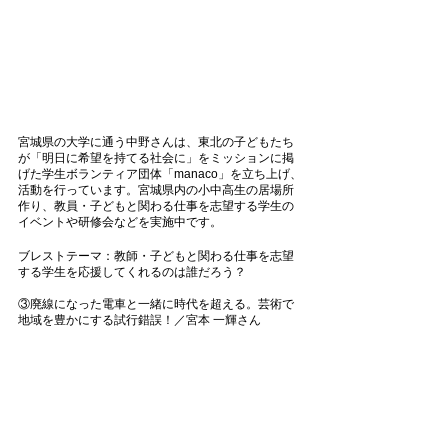
宮城県の大学に通う中野さんは、東北の子どもたち
が「明日に希望を持てる社会に」をミッションに掲
げた学生ボランティア団体「manaco」を立ち上げ、
活動を行っています。宮城県内の小中高生の居場所
作り、教員・子どもと関わる仕事を志望する学生の
イベントや研修会などを実施中です。
ブレストテーマ：教師・子どもと関わる仕事を志望
する学生を応援してくれるのは誰だろう？
③廃線になった電車と一緒に時代を超える。芸術で
地域を豊かにする試行錯誤！／宮本 一輝さん