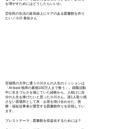
を増やすためにはどうしたらいいか。
②住民の生活の延長線上にケアのある図書館を作り
たい／小川 泰佑さん
宮城県の大学に通う小川さんの人生のミッションは
「At least 地球の裏側100万人まで救う」。就職活動
中に生きづらさを感じていた経験から、人助けに自
分の人生を捧げたいと思った小川さん。誰1人取り残
さない居場所として本・お茶を掛け合わせた、医
療・福祉従事者が運営する図書館作りを目指してい
ます。 
ブレストテーマ：図書館を収益化するためには？