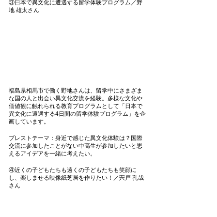
③日本で異文化に遭遇する留学体験プログラム／野
地 雄太さん
福島県相馬市で働く野地さんは、留学中にさまざま
な国の人と出会い異文化交流を経験。多様な文化や
価値観に触れられる教育プログラムとして「日本で
異文化に遭遇する4日間の留学体験プログラム」を企
画しています。
ブレストテーマ：身近で感じた異文化体験は？国際
交流に参加したことがない中高生が参加したいと思
えるアイデアを一緒に考えたい。 
④近くの子どもたちも遠くの子どもたちも笑顔に
し、楽しませる映像紙芝居を作りたい！／宍戸 孔哉
さん