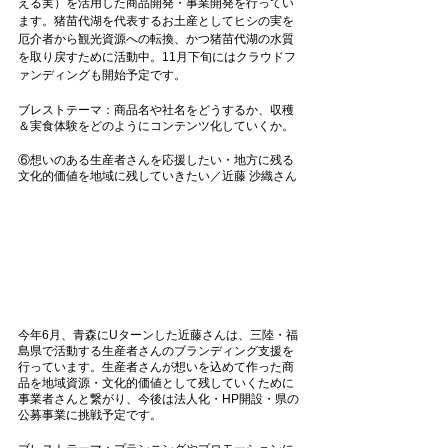
える実）を活用した商品開発・事業開発を行ってい
ます。猪苗代湖を代表するお土産としてヒシの実を
厄介者から観光資源への転換、かつ猪苗代湖の水質
を取り戻すために活動中。11月下旬にはクラウドフ
ァンディングも開始予定です。
ブレストテーマ：商品名や社名をどうするか、収穫
＆実食体験をどのようにコンテンツ化していくか。
⑥想いのある生産者さんを応援したい・地方に残る
文化的価値を地域に残していきたい／近藤 沙織さん
今年6月、青森にUターンした近藤さんは、三陸・福
島県で活動する生産者さんのブランディング支援を
行っています。生産者さんが想いを込めて作った商
品を地域資源・文化的価値として残していくために
事業者さんと繋がり、今後は法人化・HP開設・県の
公募事業に挑戦予定です。