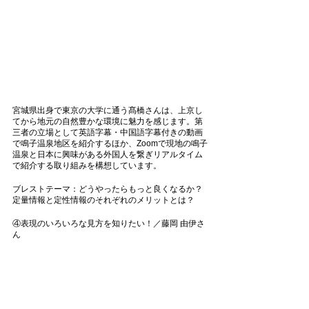
宮城県出身で東京の大学に通う髙橋さんは、上京し
てから地元の自然豊かな環境に魅力を感じます。第
三者の立場として英語字幕・中国語字幕付きの動画
で鳴子温泉地区を紹介するほか、Zoomで現地の鳴子
温泉と日本に興味がある外国人を繋ぎリアルタイム
で紹介する取り組みを構想しています。
ブレストテーマ：どうやったらもっと良くなるか？
定量情報と定性情報のそれぞれのメリットとは？
④表現のいろいろな見方を知りたい！／藤岡 由伊さ
ん